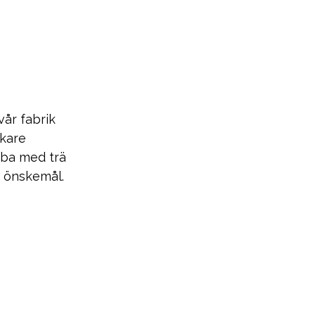
vår fabrik
ckare
bba med trä
h önskemål.