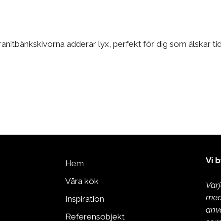
 Granitbänkskivorna adderar lyx, perfekt för dig som älskar 
Vi 
Hem
Våra kök
Var
med
Inspiration
anv
Referensobjekt