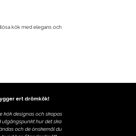
tidlösa kök med elegans och
bygger ert drömkök!
je kök designas och skapas
 utgångspunkt hur det ska
ändas och de önskemål du